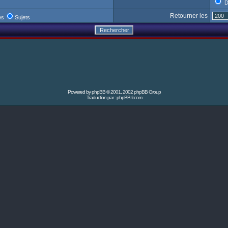
D
Retourner les
es
Sujets
Powered by
phpBB
© 2001, 2002 phpBB Group
Traduction par :
phpBB-fr.com