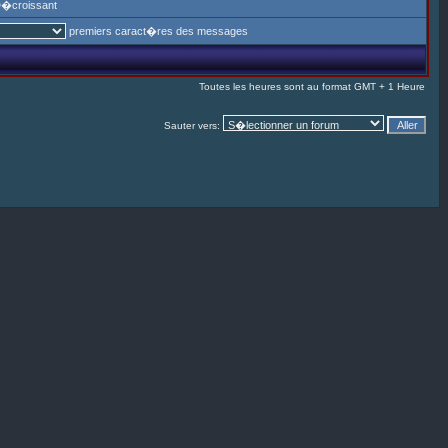
�croissant
premiers caract�res des messages
Toutes les heures sont au format GMT + 1 Heure
Sauter vers: