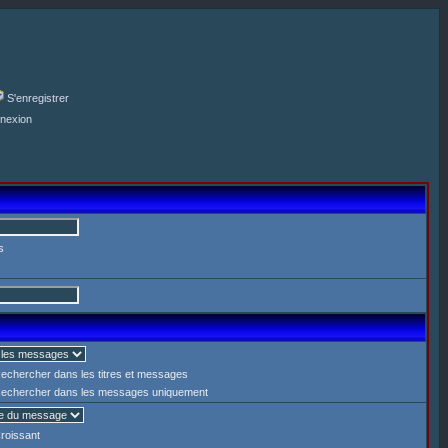
S'enregistrer
nexion
s
echercher dans les titres et messages
echercher dans les messages uniquement
roissant