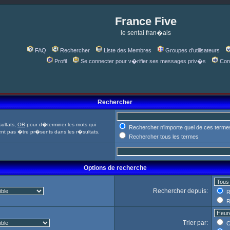
France Five
le sentai fran�ais
FAQ
Rechercher
Liste des Membres
Groupes d'utilisateurs
Profil
Se connecter pour v�rifier ses messages priv�s
Con
Rechercher
ultats,
OR
pour d�terminer les mots qui
Rechercher n'importe quel de ces terme
ent pas �tre pr�sents dans les r�sultats.
Rechercher tous les termes
Options de recherche
Rechercher depuis:
R
R
Trier par:
C