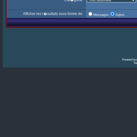
Cat�gorie:
Afficher les r�sultats sous forme de:
Messages
Sujets
Powered by
Tra