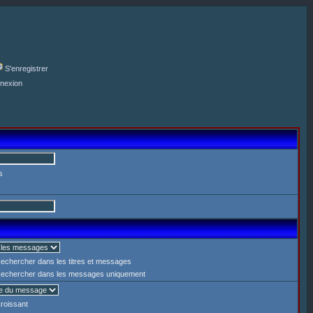
S'enregistrer
nexion
s
echercher dans les titres et messages
echercher dans les messages uniquement
roissant