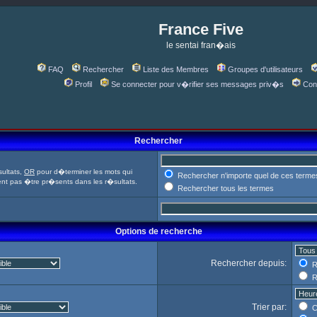
France Five
le sentai fran�ais
FAQ
Rechercher
Liste des Membres
Groupes d'utilisateurs
Profil
Se connecter pour v�rifier ses messages priv�s
Con
Rechercher
ultats,
OR
pour d�terminer les mots qui
Rechercher n'importe quel de ces terme
ent pas �tre pr�sents dans les r�sultats.
Rechercher tous les termes
Options de recherche
Rechercher depuis:
R
R
Trier par:
C