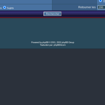
D
Retourner les
es
Sujets
Powered by
phpBB
© 2001, 2002 phpBB Group
Traduction par :
phpBB-fr.com