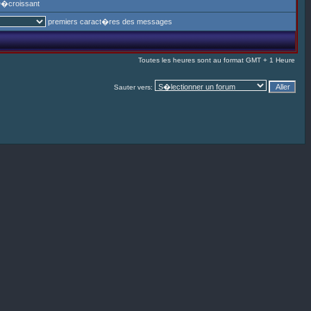
�croissant
premiers caract�res des messages
Toutes les heures sont au format GMT + 1 Heure
Sauter vers: