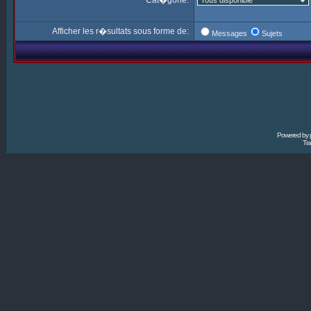
Cat�gorie:
Afficher les r�sultats sous forme de:
Messages
Sujets
Powered by
Tra