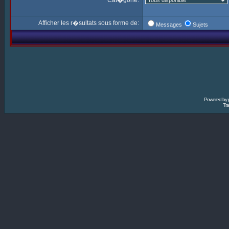
Cat�gorie:
Afficher les r�sultats sous forme de:
Messages
Sujets
Powered by
Tra