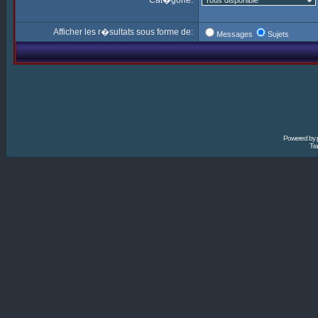
Cat�gorie:
Afficher les r�sultats sous forme de:
Messages
Sujets
Powered by
Tra