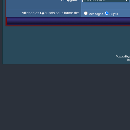
Cat�gorie:
Afficher les r�sultats sous forme de:
Messages
Sujets
Powered by
Tra