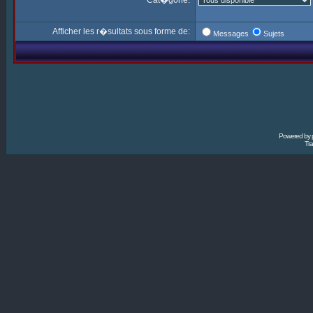
Cat�gorie:
Afficher les r�sultats sous forme de:
Messages
Sujets
Powered by
Tra