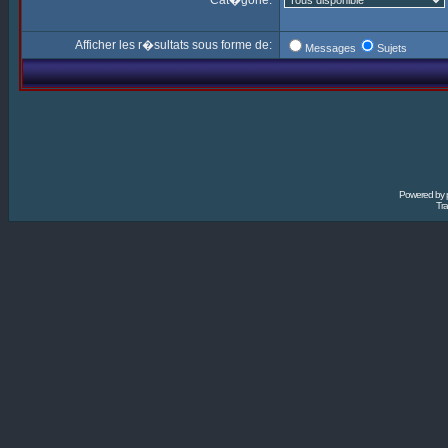
Cat�gorie:
Afficher les r�sultats sous forme de:
Messages
Sujets
Powered by
Tra