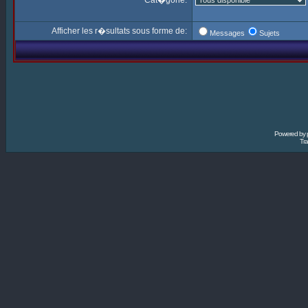
Cat�gorie:
Afficher les r�sultats sous forme de:
Messages
Sujets
Powered by
Tra