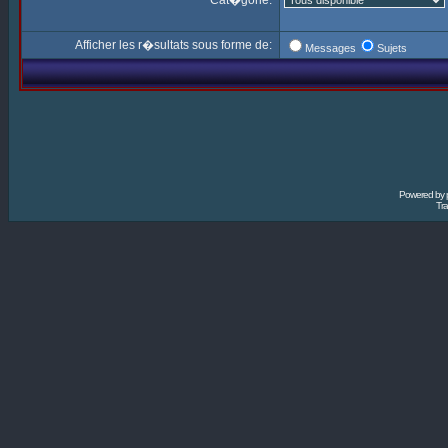
Cat�gorie:
Afficher les r�sultats sous forme de:
Messages
Sujets
Powered by
Tra