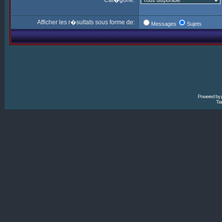
Cat�gorie:
Afficher les r�sultats sous forme de:
Messages
Sujets
Powered by
Tra