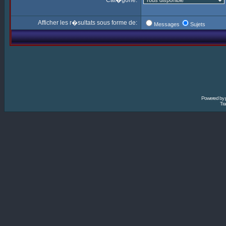
Cat�gorie:
Afficher les r�sultats sous forme de:
Messages
Sujets
Powered by
Tra