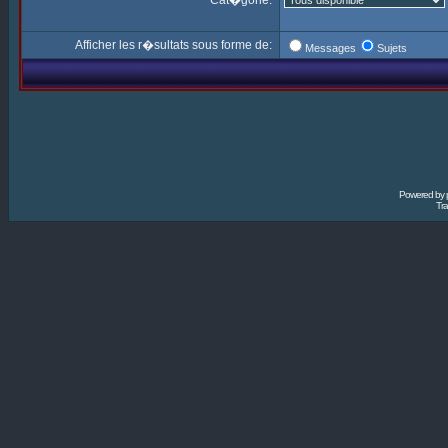
Cat�gorie:
Afficher les r�sultats sous forme de:
Messages
Sujets
Powered by
Tra