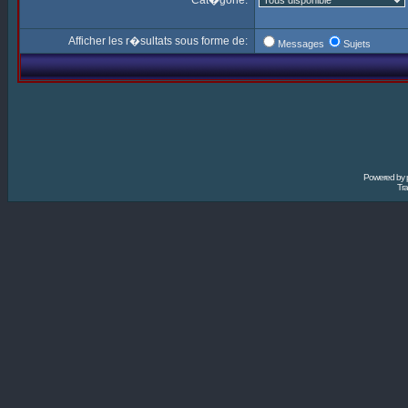
Cat�gorie:
Afficher les r�sultats sous forme de:
Messages
Sujets
Powered by
Tra