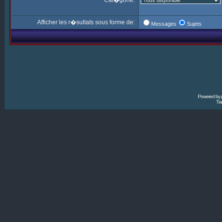
Cat�gorie:
Afficher les r�sultats sous forme de:
Messages
Sujets
Powered by
Tra