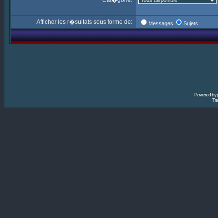
Cat�gorie:
Afficher les r�sultats sous forme de:
Messages
Sujets
Powered by
Tra