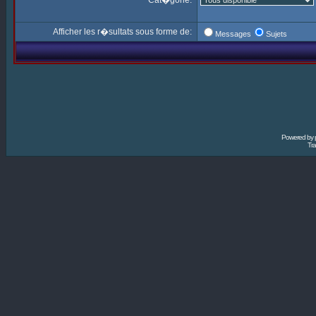
Cat�gorie:
Afficher les r�sultats sous forme de:
Messages
Sujets
Powered by
Tra