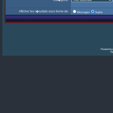
Cat�gorie:
Afficher les r�sultats sous forme de:
Messages
Sujets
Powered by
Tra