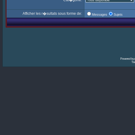
Cat�gorie:
Afficher les r�sultats sous forme de:
Messages
Sujets
Powered by
Tra