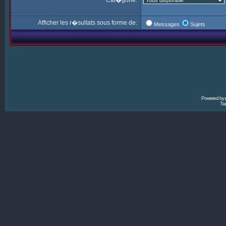
Cat�gorie:
Afficher les r�sultats sous forme de:
Messages
Sujets
Powered by
Tra