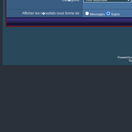
Cat�gorie:
Afficher les r�sultats sous forme de:
Messages
Sujets
Powered by
Tra