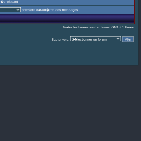
�croissant
premiers caract�res des messages
Toutes les heures sont au format GMT + 1 Heure
Sauter vers: