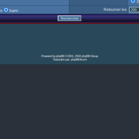
D
Retourner les
es
Sujets
Powered by
phpBB
© 2001, 2002 phpBB Group
Traduction par :
phpBB-fr.com