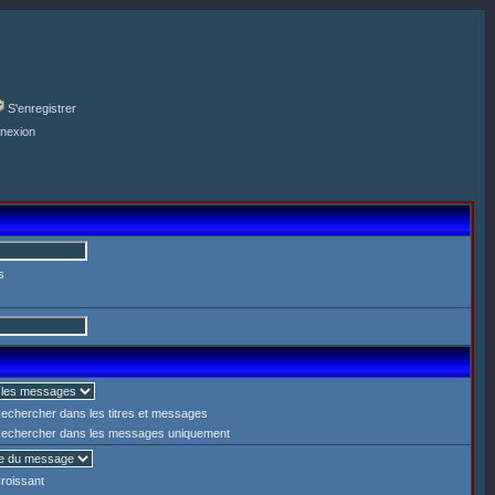
S'enregistrer
nexion
s
echercher dans les titres et messages
echercher dans les messages uniquement
roissant