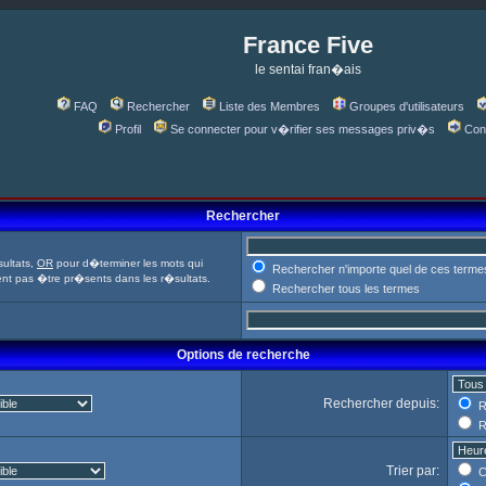
France Five
le sentai fran�ais
FAQ
Rechercher
Liste des Membres
Groupes d'utilisateurs
Profil
Se connecter pour v�rifier ses messages priv�s
Con
Rechercher
ultats,
OR
pour d�terminer les mots qui
Rechercher n'importe quel de ces terme
ent pas �tre pr�sents dans les r�sultats.
Rechercher tous les termes
Options de recherche
Rechercher depuis:
R
R
Trier par:
C