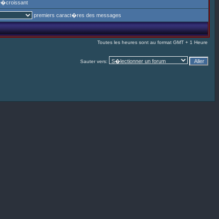
�croissant
premiers caract�res des messages
Toutes les heures sont au format GMT + 1 Heure
Sauter vers: