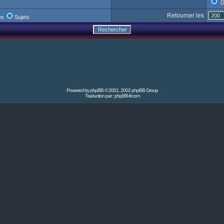
D
Retourner les
es
Sujets
Powered by
phpBB
© 2001, 2002 phpBB Group
Traduction par :
phpBB-fr.com