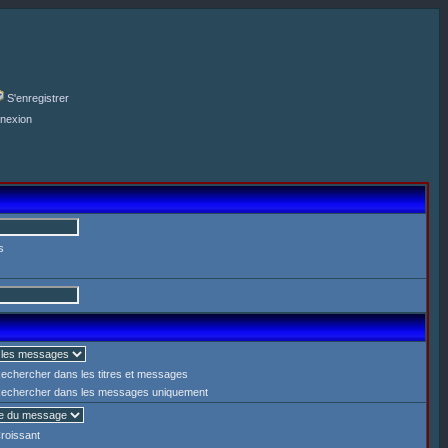
S'enregistrer
nexion
s
echercher dans les titres et messages
echercher dans les messages uniquement
roissant