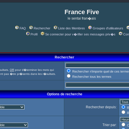
France Five
le sentai fran�ais
FAQ
Rechercher
Liste des Membres
Groupes d'utilisateurs
Profil
Se connecter pour v�rifier ses messages priv�s
Con
Rechercher
ultats,
OR
pour d�terminer les mots qui
Rechercher n'importe quel de ces terme
ent pas �tre pr�sents dans les r�sultats.
Rechercher tous les termes
Options de recherche
Rechercher depuis:
R
R
Trier par:
C