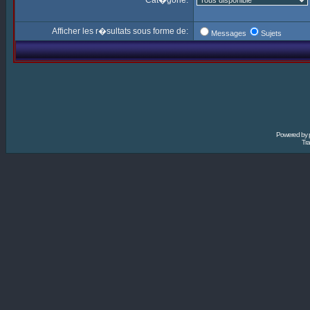
Cat�gorie:
Afficher les r�sultats sous forme de:
Messages
Sujets
Powered by
Tra