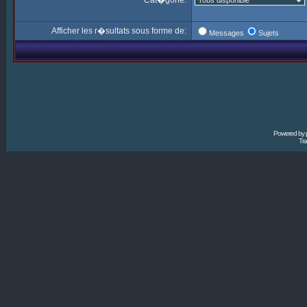
Cat�gorie:
Afficher les r�sultats sous forme de:
Messages
Sujets
Powered by
Tra