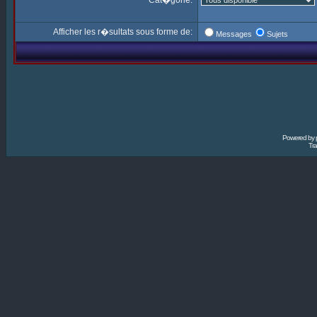
Cat�gorie:
Afficher les r�sultats sous forme de:
Messages
Sujets
Powered by
Tra