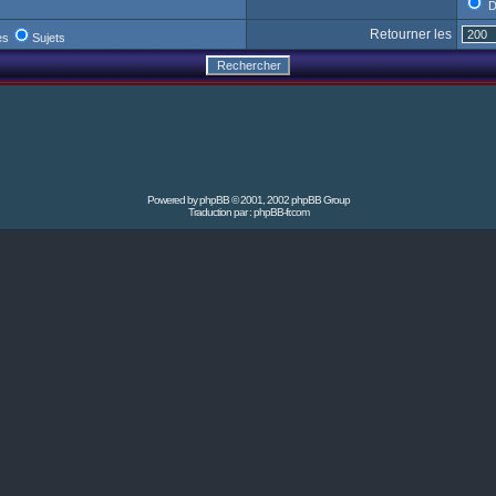
D
Retourner les
es
Sujets
Powered by
phpBB
© 2001, 2002 phpBB Group
Traduction par :
phpBB-fr.com