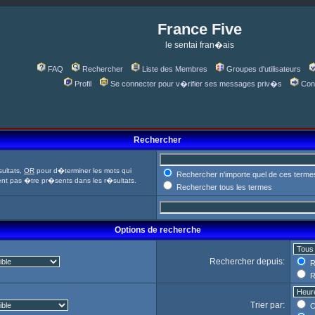
France Five
le sentai fran�ais
FAQ
Rechercher
Liste des Membres
Groupes d'utilisateurs
Profil
Se connecter pour v�rifier ses messages priv�s
Con
Rechercher
ultats,
OR
pour d�terminer les mots qui
Rechercher n'importe quel de ces terme
ent pas �tre pr�sents dans les r�sultats.
Rechercher tous les termes
Options de recherche
Rechercher depuis:
R
R
Trier par:
C