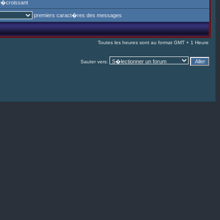
�croissant
premiers caract�res des messages
Toutes les heures sont au format GMT + 1 Heure
Sauter vers: