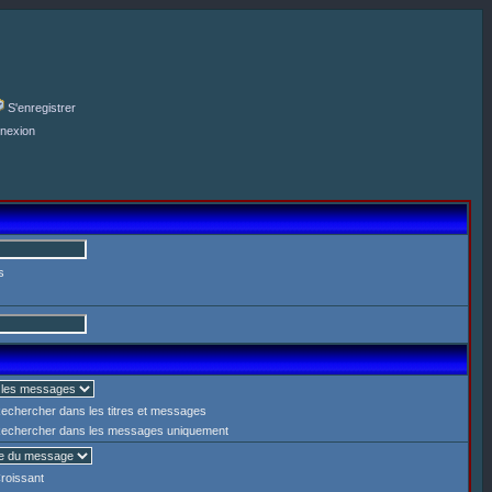
S'enregistrer
nexion
s
echercher dans les titres et messages
echercher dans les messages uniquement
roissant