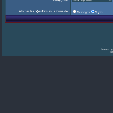
Cat�gorie:
Afficher les r�sultats sous forme de:
Messages
Sujets
Powered by
Tra