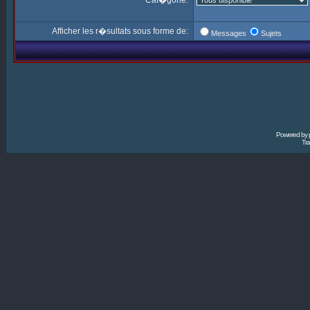
Cat�gorie:
Afficher les r�sultats sous forme de:
Messages
Sujets
Powered by
Tra