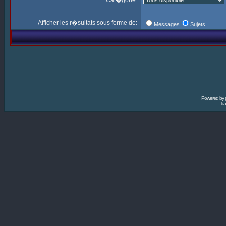
Cat�gorie:
Afficher les r�sultats sous forme de:
Messages
Sujets
Powered by
Tra