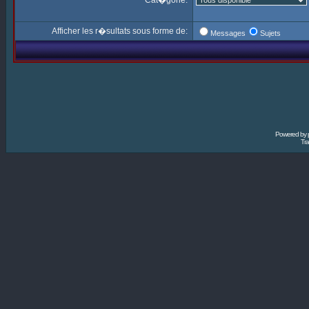
Cat�gorie:
Afficher les r�sultats sous forme de:
Messages
Sujets
Powered by
Tra