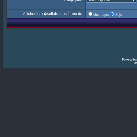
Cat�gorie:
Afficher les r�sultats sous forme de:
Messages
Sujets
Powered by
Tra