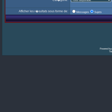
Cat�gorie:
Afficher les r�sultats sous forme de:
Messages
Sujets
Powered by
Tra