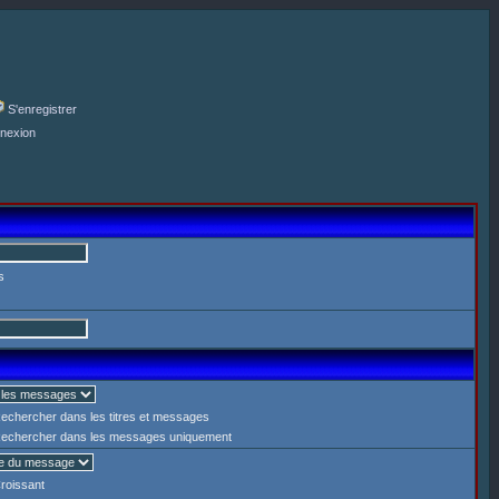
S'enregistrer
nexion
s
echercher dans les titres et messages
echercher dans les messages uniquement
roissant