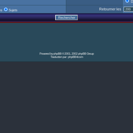
D
Retourner les
es
Sujets
Powered by
phpBB
© 2001, 2002 phpBB Group
Traduction par :
phpBB-fr.com