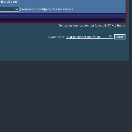
�croissant
premiers caract�res des messages
Toutes les heures sont au format GMT + 1 Heure
Sauter vers: