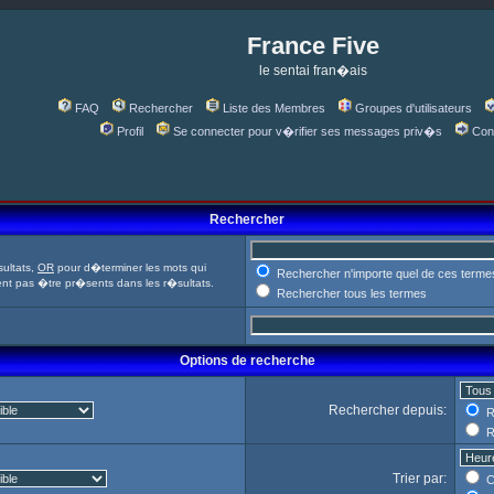
France Five
le sentai fran�ais
FAQ
Rechercher
Liste des Membres
Groupes d'utilisateurs
Profil
Se connecter pour v�rifier ses messages priv�s
Con
Rechercher
ultats,
OR
pour d�terminer les mots qui
Rechercher n'importe quel de ces terme
ent pas �tre pr�sents dans les r�sultats.
Rechercher tous les termes
Options de recherche
Rechercher depuis:
R
R
Trier par:
C