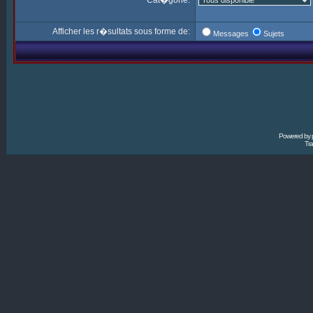
Cat�gorie:
Afficher les r�sultats sous forme de:
Messages
Sujets
Powered by
Tra