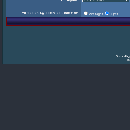
Cat�gorie:
Afficher les r�sultats sous forme de:
Messages
Sujets
Powered by
Tra