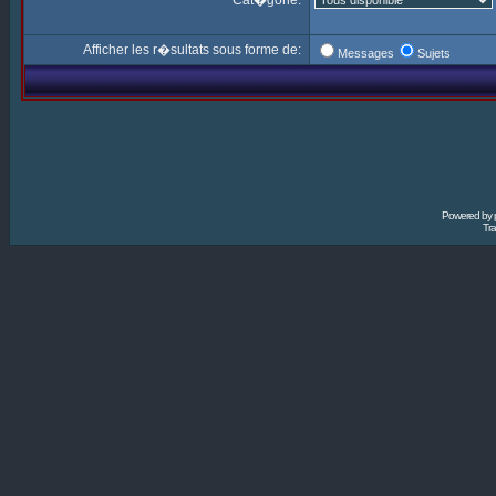
Cat�gorie:
Afficher les r�sultats sous forme de:
Messages
Sujets
Powered by
Tra