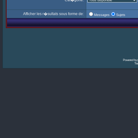
Cat�gorie:
Afficher les r�sultats sous forme de:
Messages
Sujets
Powered by
Tra