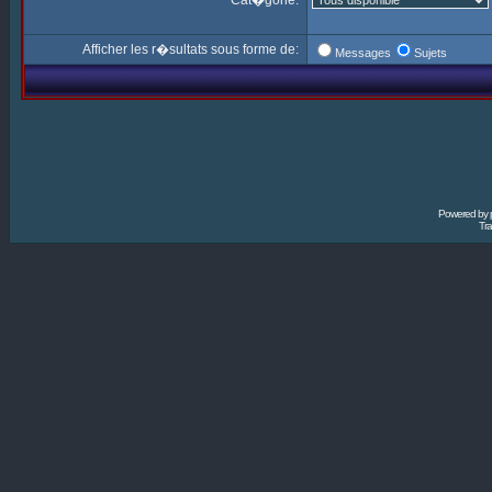
Cat�gorie:
Afficher les r�sultats sous forme de:
Messages
Sujets
Powered by
Tra