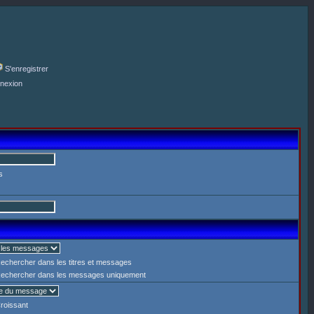
S'enregistrer
nexion
s
echercher dans les titres et messages
echercher dans les messages uniquement
roissant