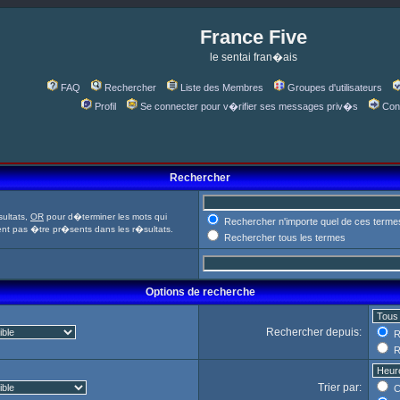
France Five
le sentai fran�ais
FAQ
Rechercher
Liste des Membres
Groupes d'utilisateurs
Profil
Se connecter pour v�rifier ses messages priv�s
Con
Rechercher
ultats,
OR
pour d�terminer les mots qui
Rechercher n'importe quel de ces terme
ent pas �tre pr�sents dans les r�sultats.
Rechercher tous les termes
Options de recherche
Rechercher depuis:
R
R
Trier par:
C