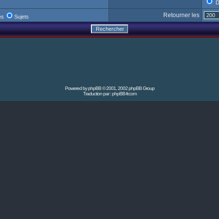
D
Retourner les
es
Sujets
Powered by
phpBB
© 2001, 2002 phpBB Group
Traduction par :
phpBB-fr.com