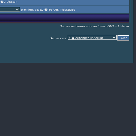
�croissant
premiers caract�res des messages
Toutes les heures sont au format GMT + 1 Heure
Sauter vers: