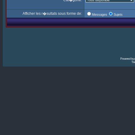
Cat�gorie:
Afficher les r�sultats sous forme de:
Messages
Sujets
Powered by
Tra