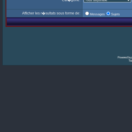
Cat�gorie:
Afficher les r�sultats sous forme de:
Messages
Sujets
Powered by
Tra