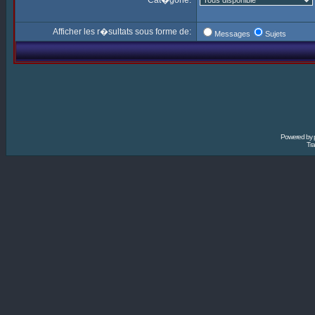
Cat�gorie:
Afficher les r�sultats sous forme de:
Messages
Sujets
Powered by
Tra