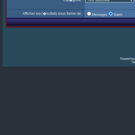
Cat�gorie:
Afficher les r�sultats sous forme de:
Messages
Sujets
Powered by
Tra