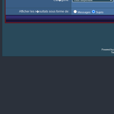
Cat�gorie:
Afficher les r�sultats sous forme de:
Messages
Sujets
Powered by
Tra