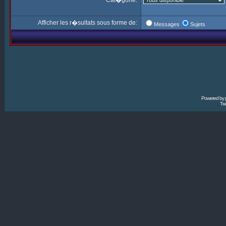
Cat�gorie:
Afficher les r�sultats sous forme de:
Messages
Sujets
Powered by
Tra