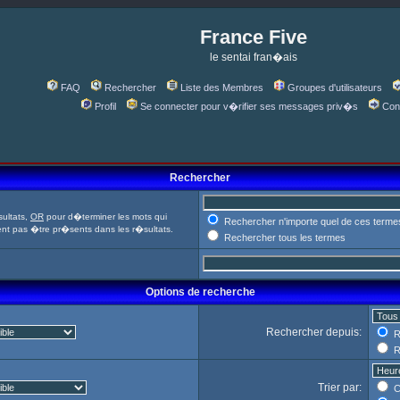
France Five
le sentai fran�ais
FAQ
Rechercher
Liste des Membres
Groupes d'utilisateurs
Profil
Se connecter pour v�rifier ses messages priv�s
Con
Rechercher
ultats,
OR
pour d�terminer les mots qui
Rechercher n'importe quel de ces terme
ent pas �tre pr�sents dans les r�sultats.
Rechercher tous les termes
Options de recherche
Rechercher depuis:
R
R
Trier par:
C