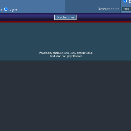
D
Retourner les
es
Sujets
Powered by
phpBB
© 2001, 2002 phpBB Group
Traduction par :
phpBB-fr.com