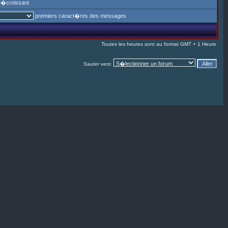
�croissant
premiers caract�res des messages
Toutes les heures sont au format GMT + 1 Heure
Sauter vers: