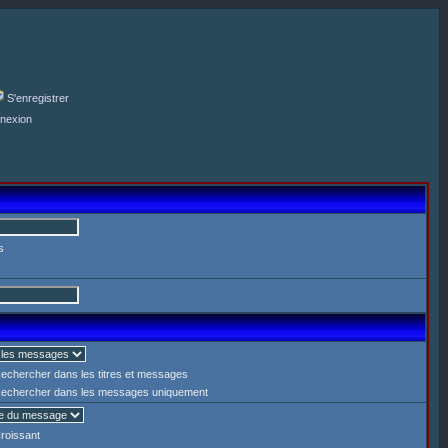
S'enregistrer
nexion
s
echercher dans les titres et messages
echercher dans les messages uniquement
roissant