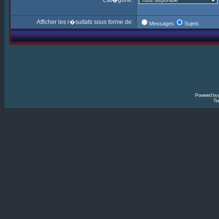
Cat�gorie:
Afficher les r�sultats sous forme de:
Messages
Sujets
Powered by
Tra