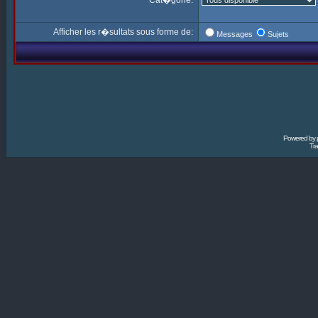
Cat�gorie:
Afficher les r�sultats sous forme de:
Messages
Sujets
Powered by
Tra